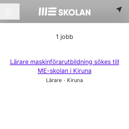
Dela sidan
KARRIÄRMENY
1 jobb
Lärare maskinförarutbildning sökes till
ME-skolan i Kiruna
Lärare
·
Kiruna