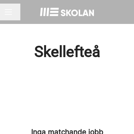
Dela sidan
KARRIÄRMENY
Skellefteå
Inga matchande jobb